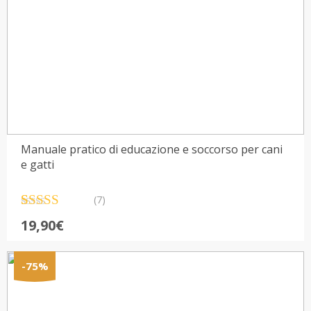
Manuale pratico di educazione e soccorso per cani
e gatti
(7)
Valutato
7
19,90
€
5.00
su 5 su
base di
recensioni
-75%