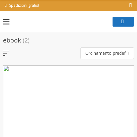
Skip
Spedizioni gratis!
to
content
ebook
(2)
Ordinamento predefinito