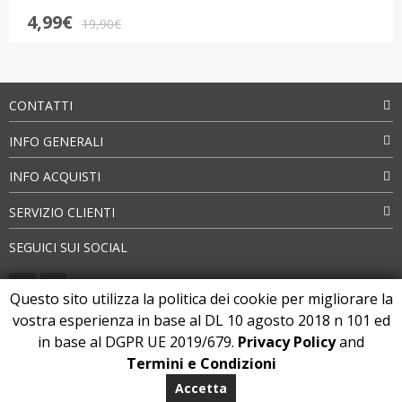
Valutato
Il
Il
4,99
€
4.5
su 5
19,90
€
prezzo
prezzo
originale
attuale
era:
è:
19,90€.
4,99€.
CONTATTI
INFO GENERALI
INFO ACQUISTI
SERVIZIO CLIENTI
SEGUICI SUI SOCIAL
Questo sito utilizza la politica dei cookie per migliorare la
vostra esperienza in base al DL 10 agosto 2018 n 101 ed
METODI DI PAGAMENTO:
in base al DGPR UE 2019/679.
Privacy Policy
and
Termini e Condizioni
PAGAMENTI SICURI:
Accetta