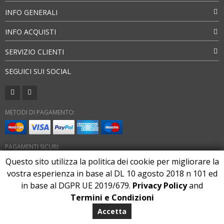
INFO GENERALI
INFO ACQUISTI
SERVIZIO CLIENTI
SEGUICI SUI SOCIAL
METODI DI PAGAMENTO:
PAGAMENTI SICURI:
Questo sito utilizza la politica dei cookie per migliorare la
vostra esperienza in base al DL 10 agosto 2018 n 101 ed
in base al DGPR UE 2019/679.
Privacy Policy
and
Termini e Condizioni
Copyright 2026. All Rights Reserved
marlonstore.com
Accetta