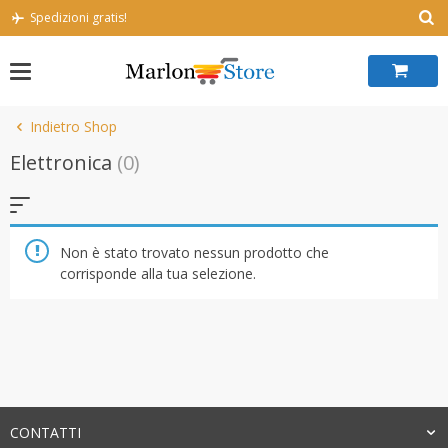
Skip
Spedizioni gratis!
to
content
Indietro Shop
Elettronica
(0)
Non è stato trovato nessun prodotto che
corrisponde alla tua selezione.
CONTATTI