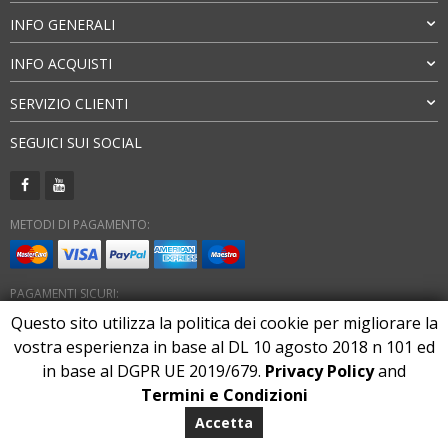
INFO GENERALI
INFO ACQUISTI
SERVIZIO CLIENTI
SEGUICI SUI SOCIAL
METODI DI PAGAMENTO:
PAGAMENTI SICURI:
Questo sito utilizza la politica dei cookie per migliorare la
vostra esperienza in base al DL 10 agosto 2018 n 101 ed
in base al DGPR UE 2019/679.
Privacy Policy
and
Termini e Condizioni
Copyright 2026. All Rights Reserved
marlonstore.com
Accetta