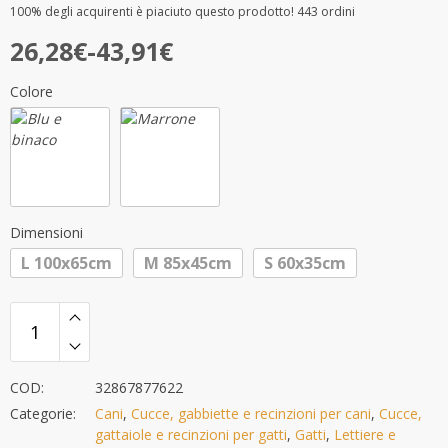
Valutato
30
100%
degli acquirenti è piaciuto questo prodotto! 443 ordini
4.80
su 5 su
Fascia
base di
26,28
€
-
43,91
€
recensioni
di
Colore
prezzo:
da
26,28€
a
43,91€
Dimensioni
L 100x65cm
M 85x45cm
S 60x35cm
COD:
32867877622
Categorie:
Cani
,
Cucce, gabbiette e recinzioni per cani
,
Cucce,
gattaiole e recinzioni per gatti
,
Gatti
,
Lettiere e