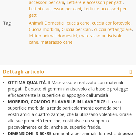
accessori per cani
,
Lettiere e accessori per gatti
,
Lettini e accessori per cani
,
Lettini e accessori per
gatti
Tag:
Animali Domestici
,
cuccia cane
,
cuccia confortevole
,
Cuccia morbida
,
Cuccia per Cani
,
cuccia rettangolare
,
lettino animali domestici
,
materasso antiscivolo
cane
,
materasso cane
Dettagli articolo
OTTIMA QUALITÀ
: Il Materasso è realizzata con materiali
pregiati. È dotato di gommini antiscivolo alla base e protegge
efficacemente la superficie di appoggio dall’umidità
MORBIDO, COMODO E LAVABILE IN LAVATRICE:
La sua
superficie morbida la rende particolarmente comoda per i
vostri amici a quattro zampe, che la utilizzano volentieri. Grazie
alle sue proprietà termiche, costituisce un supporto
piacevolmente caldo, anche su superfici fredde.
DIMENSIONI: S 60×35 cm
adatta per animali domestici di
peso