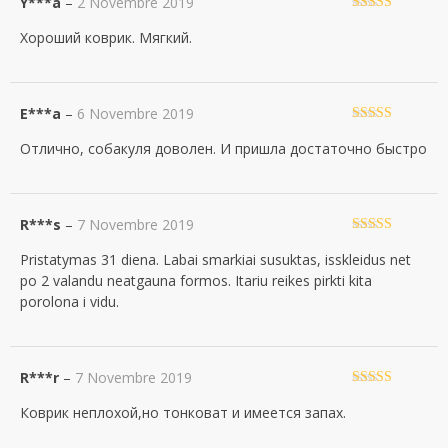
Y***a
–
2 Novembre 2019
Valutato
5
su
Хороший коврик. Мягкий.
5
E***a
–
6 Novembre 2019
Valutato
5
su
Отлично, собакуля доволен. И пришла достаточно быстро
5
R***s
–
7 Novembre 2019
Valutato
4
Pristatymas 31 diena. Labai smarkiai susuktas, isskleidus net
su 5
po 2 valandu neatgauna formos. Itariu reikes pirkti kita
porolona i vidu.
R***r
–
7 Novembre 2019
Valutato
4
Коврик неплохой,но тонковат и имеется запах.
su 5