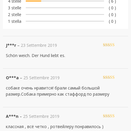
4 stelle
( 6 )
3 stelle
( 0 )
2 stelle
( 0 )
1 stella
( 0 )
J***r
–
23 Settembre 2019
Valutato
5
su
Schön weich. Der Hund liebt es.
5
O***a
–
25 Settembre 2019
Valutato
5
su
собаке очень нравится! брали самый большой
5
размер.Собака примерно как стаффорд по размеру
A***n
–
25 Settembre 2019
Valutato
5
su
классная , всё четко , ротвейлеру понравилось )
5