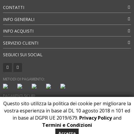
39,98€
CONTATTI
INFO GENERALI
INFO ACQUISTI
SERVIZIO CLIENTI
SEGUICI SUI SOCIAL
METODI DI PAGAMENTO:
PAGAMENTI SICURI:
Questo sito utilizza la politica dei cookie per migliorare la
vostra esperienza in base al DL 10 agosto 2018 n 101 ed
in base al DGPR UE 2019/679.
Privacy Policy
and
Termini e Condizioni
Copyright 2026. All Rights Reserved
AGGIUNGI AL CARRELLO
marlonstore.com
Accetta