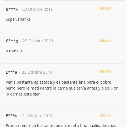
G***k
–
22 Ottobre 2019
Valutato
5
su
Super,Thanks!
5
G***g
–
22 Ottobre 2019
Valutato
5
su
отлично
5
L***a
–
23 Ottobre 2019
Valutato
4
Venía bastante aplastada y es bastante fina para el pobre
su 5
perro pero le metí dentro la cama que tenía antes y bien. Por
lo demás esta bien!
P***o
–
24 Ottobre 2019
Valutato
5
su
Produto entrega bastante rápida, e mto boa qualidade, mas
5