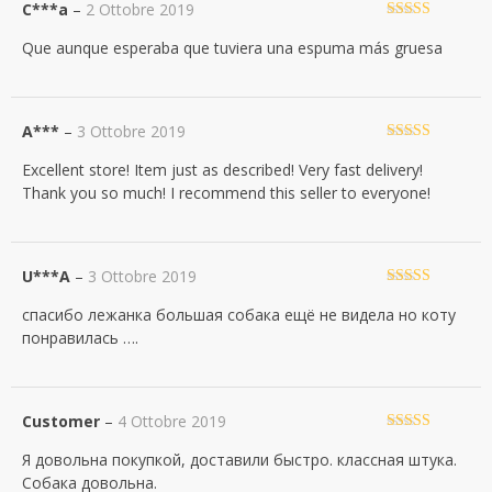
C***a
–
2 Ottobre 2019
Valutato
5
su
Que aunque esperaba que tuviera una espuma más gruesa
5
A***
–
3 Ottobre 2019
Valutato
5
su
Excellent store! Item just as described! Very fast delivery!
5
Thank you so much! I recommend this seller to everyone!
U***A
–
3 Ottobre 2019
Valutato
4
спасибо лежанка большая собака ещё не видела но коту
su 5
понравилась ….
Customer
–
4 Ottobre 2019
Valutato
5
su
Я довольна покупкой, доставили быстро. классная штука.
5
Собака довольна.