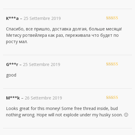
K***a
–
25 Settembre 2019
Valutato
5
su
Спасибо, все пришло, доставка долгая, больше месяца!
5
Метису ротвейлера как раз, переживала что будет по
росту мал.
G***r
–
25 Settembre 2019
Valutato
5
su
good
5
M***k
–
26 Settembre 2019
Valutato
5
su
Looks great for this money! Some free thread inside, bud
5
nothing wrong. Hope will not explode under my husky soon. 🙂