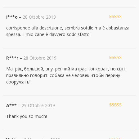
I***o
–
28 Ottobre 2019
Valutato
5
su
corrisponde alla descrizione, sembra sottile ma è abbastanza
5
spessa. Il mio cane è davvero soddisfatto!
R***r
–
28 Ottobre 2019
Valutato
5
su
Матрац большой, внутренний матрас тонковат, но сын
5
правильно говорит: собака не человек чтобы перину
сооружать!
A***
–
29 Ottobre 2019
Valutato
5
su
Thank you so much!
5