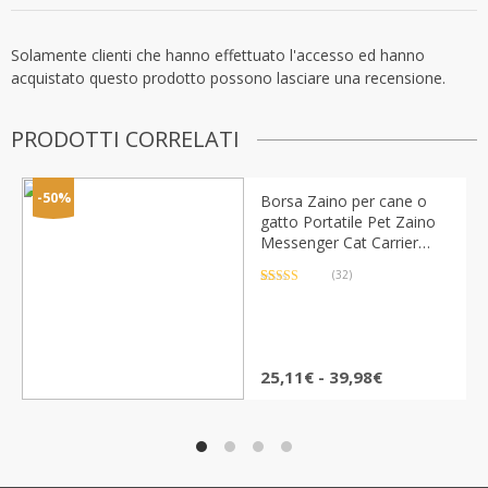
Solamente clienti che hanno effettuato l'accesso ed hanno
acquistato questo prodotto possono lasciare una recensione.
PRODOTTI CORRELATI
-50%
Borsa Zaino per cane o
gatto Portatile Pet Zaino
Messenger Cat Carrier
Lato Morbido Traspirante
(32)
Valutato
32
4.81
su 5 su
base di
recensioni
Fascia
25,11
€
-
39,98
€
di
prezzo:
da
25,11€
a