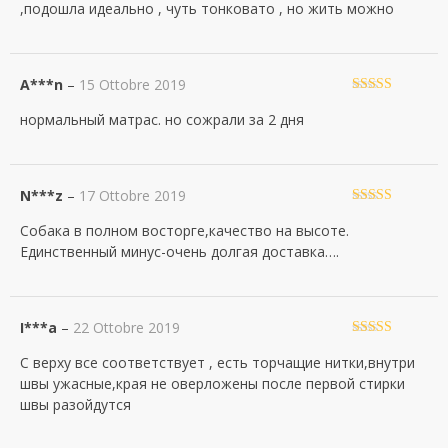
,подошла идеально , чуть тонковато , но жить можно
A***n
–
15 Ottobre 2019
Valutato
5
su
нормальный матрас. но сожрали за 2 дня
5
N***z
–
17 Ottobre 2019
Valutato
5
su
Собака в полном восторге,качество на высоте.
5
Единственный минус-очень долгая доставка….
I***a
–
22 Ottobre 2019
Valutato
4
С верху все соответствует , есть торчащие нитки,внутри
su 5
швы ужасные,края не оверложены после первой стирки
швы разойдутся