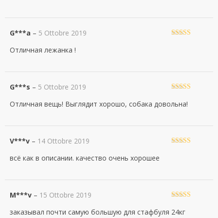
G***a
–
5 Ottobre 2019
Valutato
5
su
Отличная лежанка !
5
G***s
–
5 Ottobre 2019
Valutato
5
su
Отличная вещь! Выглядит хорошо, собака довольна!
5
V***v
–
14 Ottobre 2019
Valutato
5
su
всё как в описании. качество очень хорошее
5
M***v
–
15 Ottobre 2019
Valutato
5
su
заказывал почти самую большую для стафбуля 24кг
5