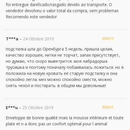
foi entregue danificado/rasgado devido ao transporte. O
vendedor devolveu o valor total da compra, sem problemas
Recomendo este vendedor
T***a
–
24 Ottobre 2019
Valutato
5
su
подстилка шла до Оренбурга 5 недель. пришла целая,
5
качество хорошее, нитки не торчат, запах присутствует,
но думаю, что скоро выветрится. моя лабрадорша
трусишка и поэтому поначалу побаивалась ложиться. но я
положила на новую кровать её старую подстилку и она
спокойно легла. мех можно спокойно смести, можно
снять чехол и постирать. в общем мы довольные!
E***u
–
25 Ottobre 2019
Valutato
4
Enveloppe de bonne qualité mais la mousse intérieure et toute
su 5
plate et n a donc pas un confort optimal pour l animal