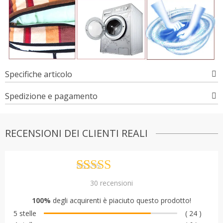
Specifiche articolo
Spedizione e pagamento
RECENSIONI DEI CLIENTI REALI
Valutato
30
30
recensioni
4.80
su 5 su
100%
degli acquirenti è piaciuto questo prodotto!
base di
5 stelle
( 24 )
recensioni